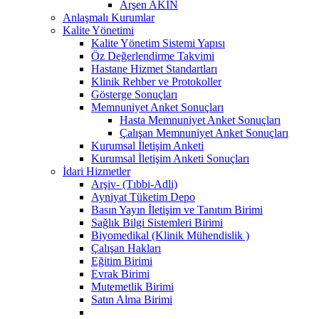
Arşen AKIN
Anlaşmalı Kurumlar
Kalite Yönetimi
Kalite Yönetim Sistemi Yapısı
Öz Değerlendirme Takvimi
Hastane Hizmet Standartları
Klinik Rehber ve Protokoller
Gösterge Sonuçları
Memnuniyet Anket Sonuçları
Hasta Memnuniyet Anket Sonuçları
Çalışan Memnuniyet Anket Sonuçları
Kurumsal İletişim Anketi
Kurumsal İletişim Anketi Sonuçları
İdari Hizmetler
Arşiv- (Tıbbi-Adli)
Ayniyat Tüketim Depo
Basın Yayın İletişim ve Tanıtım Birimi
Sağlık Bilgi Sistemleri Birimi
Biyomedikal (Klinik Mühendislik )
Çalışan Hakları
Eğitim Birimi
Evrak Birimi
Mutemetlik Birimi
Satın Alma Birimi