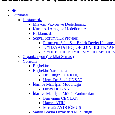
Kurumsal
Hastanemiz
Misyon, Vizyon ve Değerlerimiz
Kurumsal Amaç ve Hedeflerimiz
Hakkımızda
Sosyal Sorumluluk Projeleri
Etimesgut Şehit Sait Ertürk Devlet Hastanes
1. "HAYATA HOŞ GELDIN BEBEK" A
2. "ÜRETEREK İYILEŞIYORUM" TRS
Organizasyon (Teşkilat Şeması)
Yönetim
Başhekim
Başhekim Yardımcıları
Dr. Ertuğrul ÜNKOÇ
Uzm. Dr. Sibel ÜNSAT
İdari ve Mali İşler Müdürlüğü
Oktay DOĞAN
İdari ve Mali İşler Müdür Yardımcıları
Bünyamin CEYLAN
Hamza ATİK
Mustafa AYDOĞMUŞ
Sağlık Bakım Hizmetleri Müdürlüğü