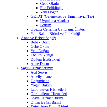
Gebe Okulu
Ebe Polikliniği
Yeni Doğan
GETAT (Geleneksel ve Tamamlayıcı Tıp)
Uygulama Alanları
İletişim
Obezite Cerrahisi Uygulama Ünitesi
Yara Bakım Birimi ve Polikliniği
Anne ve Bebek Sağlığı
Bebek Dostu
Gebe Okulu
Yeni Doğan
Ebe Polikliniği
Doğum İstatistikleri
Anne Dostu
Sağlık Hizmetlerimiz
Acil Servis
Ameliyathane
Doğumhane
Yoğun Bakım
Laboratuvar Hizmetleri
Görüntüleme Hizmetleri
Sosyal Hizmet Birimi
Organ Bağışı Birimi
Enfeksiyon Kont. Birimi