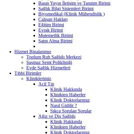
Basın Yayın İletişim ve Tanıtım Birimi
Sağlık Bilgi Sistemleri Birimi
Biyomedikal (Klinik Mühendislik )
Çalışan Hakları
Eğitim Birimi
Evrak Birimi
Mutemetlik Birimi
Satın Alma Birimi
Hizmet Binalarımız
Toplum Ruh Sağlığı Merkezi
Şaşmaz Semt Polikliniği
Evde Sağlık Hizmetleri
Tıbbi Birimler
Kliniklerimiz
Acil Tıp
Klinik Hakkında
Klinikten Haberler
Klinik Doktorlarımız
Nasıl Gidilir ?
Sıkça Sorulan Sorular
Ağız ve Diş Sağlığı
Klinik Hakkında
Klinikten Haberler
Klinik Doktorlarımız