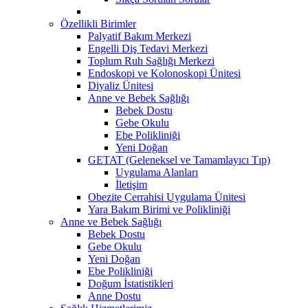
Özellikli Birimler
Palyatif Bakım Merkezi
Engelli Diş Tedavi Merkezi
Toplum Ruh Sağlığı Merkezi
Endoskopi ve Kolonoskopi Ünitesi
Diyaliz Ünitesi
Anne ve Bebek Sağlığı
Bebek Dostu
Gebe Okulu
Ebe Polikliniği
Yeni Doğan
GETAT (Geleneksel ve Tamamlayıcı Tıp)
Uygulama Alanları
İletişim
Obezite Cerrahisi Uygulama Ünitesi
Yara Bakım Birimi ve Polikliniği
Anne ve Bebek Sağlığı
Bebek Dostu
Gebe Okulu
Yeni Doğan
Ebe Polikliniği
Doğum İstatistikleri
Anne Dostu