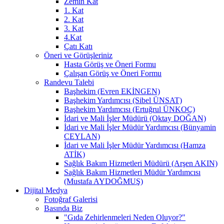
Zemin Kat
1. Kat
2. Kat
3. Kat
4.Kat
Çatı Katı
Öneri ve Görüşleriniz
Hasta Görüş ve Öneri Formu
Çalışan Görüş ve Öneri Formu
Randevu Talebi
Başhekim (Evren EKİNGEN)
Başhekim Yardımcısı (Sibel ÜNSAT)
Başhekim Yardımcısı (Ertuğrul ÜNKOÇ)
İdari ve Mali İşler Müdürü (Oktay DOĞAN)
İdari ve Mali İşler Müdür Yardımcısı (Bünyamin
CEYLAN)
İdari ve Mali İşler Müdür Yardımcısı (Hamza
ATİK)
Sağlık Bakım Hizmetleri Müdürü (Arşen AKIN)
Sağlık Bakım Hizmetleri Müdür Yardımcısı
(Mustafa AYDOĞMUŞ)
Dijital Medya
Fotoğraf Galerisi
Basında Biz
"Gıda Zehirlenmeleri Neden Oluyor?"