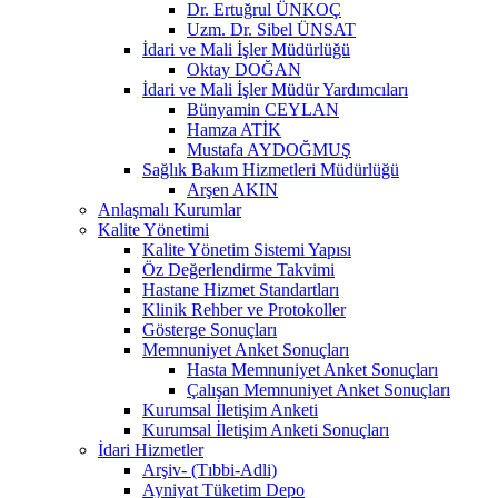
Dr. Ertuğrul ÜNKOÇ
Uzm. Dr. Sibel ÜNSAT
İdari ve Mali İşler Müdürlüğü
Oktay DOĞAN
İdari ve Mali İşler Müdür Yardımcıları
Bünyamin CEYLAN
Hamza ATİK
Mustafa AYDOĞMUŞ
Sağlık Bakım Hizmetleri Müdürlüğü
Arşen AKIN
Anlaşmalı Kurumlar
Kalite Yönetimi
Kalite Yönetim Sistemi Yapısı
Öz Değerlendirme Takvimi
Hastane Hizmet Standartları
Klinik Rehber ve Protokoller
Gösterge Sonuçları
Memnuniyet Anket Sonuçları
Hasta Memnuniyet Anket Sonuçları
Çalışan Memnuniyet Anket Sonuçları
Kurumsal İletişim Anketi
Kurumsal İletişim Anketi Sonuçları
İdari Hizmetler
Arşiv- (Tıbbi-Adli)
Ayniyat Tüketim Depo