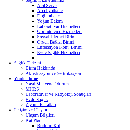
Sağlık Hizmetlerimiz
Acil Servis
Ameliyathane
Doğumhane
Yoğun Bakım
Laboratuvar Hizmetleri
Görüntüleme Hizmetleri
Sosyal Hizmet Birimi
Organ Bağışı Birimi
Enfeksiyon Kont. Birimi
Evde Sağlık Hizmetleri
Sağlık Turizmi
Birim Hakkında
Akreditasyon ve Sertifikasyon
Yönlendirme
Nasıl Muayene Olurum
MHRS
Laboratuvar ve Radyoloji Sonuçları
Evde Sağlık
Ziyaret Kuralları
İletişim ve Ulaşım
Ulaşım Bilgileri
Kat Planı
Bodrum Kat