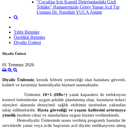
"Çocuklar İçin Kapsül Deterjanlardaki Gizli
Tehlike" Hastanemizde Görev Yapan Acil Tıp
Uzmanı Dr. Nurullah YUCA Anlattı
Tıbbi Birimler
Özellikli Birimler
Diyaliz Ünitesi
Diyaliz Ünitesi
01 Temmuz 2026
Diyaliz Ünitemiz
; kronik böbrek yetmezliği olan hastalara güvenli,
kaliteli ve kesintisiz hemodiyaliz hizmeti sunmaktadır.
Ünitemiz
10+1 (HBs+)
yatak kapasitesi ile enfeksiyon
kontrol önlemlerine uygun şekilde planlanmış olup, hastaların tedavi
süreçleri alanında deneyimli sağlık ekibimiz tarafından yakından
takip edilmektedir.
Hasta güvenliği ve yaşam kalitesini artırmaya
yönelik
modern cihaz ve standartlara uygun hizmet verilmektedir.
Hemodiyaliz Ünitesinde seans verilmiş programlı hastalar ile
servislerde yatan veya acile başvuran acil diyaliz endikasyonu almış