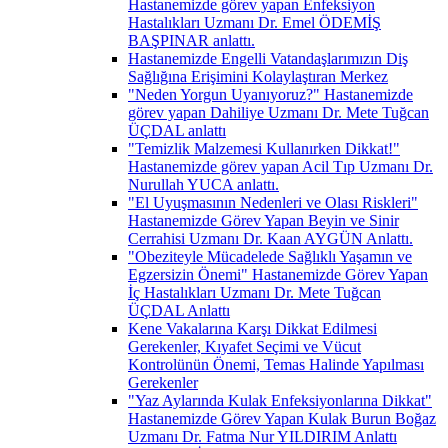
Hastanemizde görev yapan Enfeksiyon
Hastalıkları Uzmanı Dr. Emel ÖDEMİŞ
BAŞPINAR anlattı.
Hastanemizde Engelli Vatandaşlarımızın Diş
Sağlığına Erişimini Kolaylaştıran Merkez
"Neden Yorgun Uyanıyoruz?" Hastanemizde
görev yapan Dahiliye Uzmanı Dr. Mete Tuğcan
ÜÇDAL anlattı
"Temizlik Malzemesi Kullanırken Dikkat!"
Hastanemizde görev yapan Acil Tıp Uzmanı Dr.
Nurullah YUCA anlattı.
"El Uyuşmasının Nedenleri ve Olası Riskleri"
Hastanemizde Görev Yapan Beyin ve Sinir
Cerrahisi Uzmanı Dr. Kaan AYGÜN Anlattı.
"Obeziteyle Mücadelede Sağlıklı Yaşamın ve
Egzersizin Önemi" Hastanemizde Görev Yapan
İç Hastalıkları Uzmanı Dr. Mete Tuğcan
ÜÇDAL Anlattı
Kene Vakalarına Karşı Dikkat Edilmesi
Gerekenler, Kıyafet Seçimi ve Vücut
Kontrolünün Önemi, Temas Halinde Yapılması
Gerekenler
"Yaz Aylarında Kulak Enfeksiyonlarına Dikkat"
Hastanemizde Görev Yapan Kulak Burun Boğaz
Uzmanı Dr. Fatma Nur YILDIRIM Anlattı