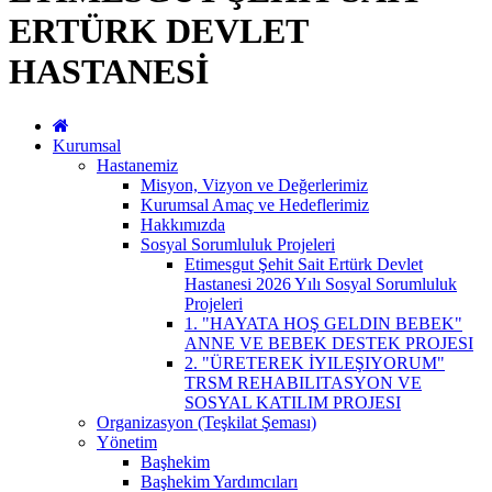
ERTÜRK DEVLET
HASTANESİ
Kurumsal
Hastanemiz
Misyon, Vizyon ve Değerlerimiz
Kurumsal Amaç ve Hedeflerimiz
Hakkımızda
Sosyal Sorumluluk Projeleri
Etimesgut Şehit Sait Ertürk Devlet
Hastanesi 2026 Yılı Sosyal Sorumluluk
Projeleri
1. "HAYATA HOŞ GELDIN BEBEK"
ANNE VE BEBEK DESTEK PROJESI
2. "ÜRETEREK İYILEŞIYORUM"
TRSM REHABILITASYON VE
SOSYAL KATILIM PROJESI
Organizasyon (Teşkilat Şeması)
Yönetim
Başhekim
Başhekim Yardımcıları