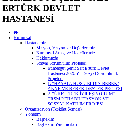
ERTÜRK DEVLET
HASTANESİ
Kurumsal
Hastanemiz
Misyon, Vizyon ve Değerlerimiz
Kurumsal Amaç ve Hedeflerimiz
Hakkımızda
Sosyal Sorumluluk Projeleri
Etimesgut Şehit Sait Ertürk Devlet
Hastanesi 2026 Yılı Sosyal Sorumluluk
Projeleri
1. "HAYATA HOŞ GELDIN BEBEK"
ANNE VE BEBEK DESTEK PROJESI
2. "ÜRETEREK İYILEŞIYORUM"
TRSM REHABILITASYON VE
SOSYAL KATILIM PROJESI
Organizasyon (Teşkilat Şeması)
Yönetim
Başhekim
Başhekim Yardımcıları