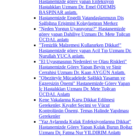
Hastanemizde görev yapan Enfeksiyon
Hastalıkları Uzmanı Dr. Emel ÖDEMİŞ
BAŞPINAR anlattı.
Hastanemizde Engelli Vatandaşlarımızın Diş
Sağlığına Erişimini Kolaylaştıran Merkez
"Neden Yorgun Uyanıyoruz?" Hastanemizde
görev yapan Dahiliye Uzmanı Dr. Mete Tuğcan
ÜÇDAL anlattı
"Temizlik Malzemesi Kullanırken Dikkat!"
Hastanemizde görev yapan Acil Tıp Uzmanı Dr.
Nurullah YUCA anlattı.
"El Uyuşmasının Nedenleri ve Olası Riskleri"
Hastanemizde Görev Yapan Beyin ve Sinir
Cerrahisi Uzmanı Dr. Kaan AYGÜN Anlattı.
"Obeziteyle Mücadelede Sağlıklı Yaşamın ve
Egzersizin Önemi" Hastanemizde Görev Yapan
İç Hastalıkları Uzmanı Dr. Mete Tuğcan
ÜÇDAL Anlattı
Kene Vakalarına Karşı Dikkat Edilmesi
Gerekenler, Kıyafet Seçimi ve Vücut
Kontrolünün Önemi, Temas Halinde Yapılması
Gerekenler
"Yaz Aylarında Kulak Enfeksiyonlarına Dikkat"
Hastanemizde Görev Yapan Kulak Burun Boğaz
Uzmanı Dr. Fatma Nur YILDIRIM Anlattı