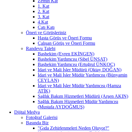
Zemin Kat
1. Kat
2. Kat
3. Kat
4.Kat
Çatı Katı
Öneri ve Görüşleriniz
Hasta Görüş ve Öneri Formu
Çalışan Görüş ve Öneri Formu
Randevu Talebi
Başhekim (Evren EKİNGEN)
Başhekim Yardımcısı (Sibel ÜNSAT)
Başhekim Yardımcısı (Ertuğrul ÜNKOÇ)
İdari ve Mali İşler Müdürü (Oktay DOĞAN)
İdari ve Mali İşler Müdür Yardımcısı (Bünyamin
CEYLAN)
İdari ve Mali İşler Müdür Yardımcısı (Hamza
ATİK)
Sağlık Bakım Hizmetleri Müdürü (Arşen AKIN)
Sağlık Bakım Hizmetleri Müdür Yardımcısı
(Mustafa AYDOĞMUŞ)
Dijital Medya
Fotoğraf Galerisi
Basında Biz
"Gıda Zehirlenmeleri Neden Oluyor?"