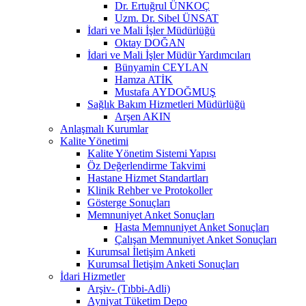
Dr. Ertuğrul ÜNKOÇ
Uzm. Dr. Sibel ÜNSAT
İdari ve Mali İşler Müdürlüğü
Oktay DOĞAN
İdari ve Mali İşler Müdür Yardımcıları
Bünyamin CEYLAN
Hamza ATİK
Mustafa AYDOĞMUŞ
Sağlık Bakım Hizmetleri Müdürlüğü
Arşen AKIN
Anlaşmalı Kurumlar
Kalite Yönetimi
Kalite Yönetim Sistemi Yapısı
Öz Değerlendirme Takvimi
Hastane Hizmet Standartları
Klinik Rehber ve Protokoller
Gösterge Sonuçları
Memnuniyet Anket Sonuçları
Hasta Memnuniyet Anket Sonuçları
Çalışan Memnuniyet Anket Sonuçları
Kurumsal İletişim Anketi
Kurumsal İletişim Anketi Sonuçları
İdari Hizmetler
Arşiv- (Tıbbi-Adli)
Ayniyat Tüketim Depo