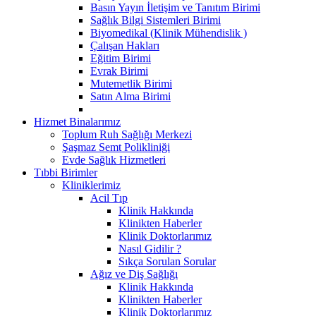
Basın Yayın İletişim ve Tanıtım Birimi
Sağlık Bilgi Sistemleri Birimi
Biyomedikal (Klinik Mühendislik )
Çalışan Hakları
Eğitim Birimi
Evrak Birimi
Mutemetlik Birimi
Satın Alma Birimi
Hizmet Binalarımız
Toplum Ruh Sağlığı Merkezi
Şaşmaz Semt Polikliniği
Evde Sağlık Hizmetleri
Tıbbi Birimler
Kliniklerimiz
Acil Tıp
Klinik Hakkında
Klinikten Haberler
Klinik Doktorlarımız
Nasıl Gidilir ?
Sıkça Sorulan Sorular
Ağız ve Diş Sağlığı
Klinik Hakkında
Klinikten Haberler
Klinik Doktorlarımız