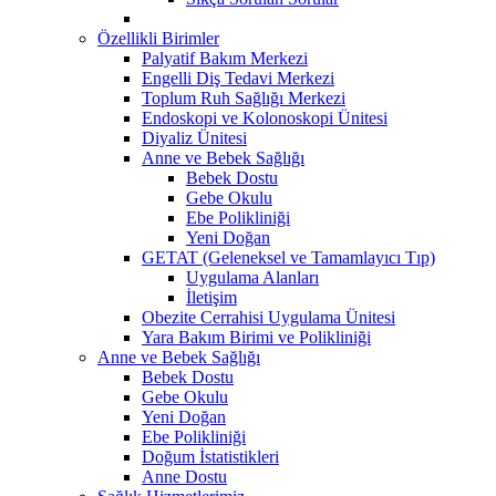
Özellikli Birimler
Palyatif Bakım Merkezi
Engelli Diş Tedavi Merkezi
Toplum Ruh Sağlığı Merkezi
Endoskopi ve Kolonoskopi Ünitesi
Diyaliz Ünitesi
Anne ve Bebek Sağlığı
Bebek Dostu
Gebe Okulu
Ebe Polikliniği
Yeni Doğan
GETAT (Geleneksel ve Tamamlayıcı Tıp)
Uygulama Alanları
İletişim
Obezite Cerrahisi Uygulama Ünitesi
Yara Bakım Birimi ve Polikliniği
Anne ve Bebek Sağlığı
Bebek Dostu
Gebe Okulu
Yeni Doğan
Ebe Polikliniği
Doğum İstatistikleri
Anne Dostu