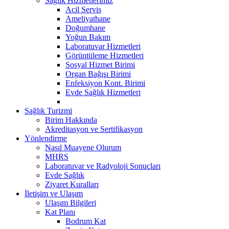
Sağlık Hizmetlerimiz
Acil Servis
Ameliyathane
Doğumhane
Yoğun Bakım
Laboratuvar Hizmetleri
Görüntüleme Hizmetleri
Sosyal Hizmet Birimi
Organ Bağışı Birimi
Enfeksiyon Kont. Birimi
Evde Sağlık Hizmetleri
Sağlık Turizmi
Birim Hakkında
Akreditasyon ve Sertifikasyon
Yönlendirme
Nasıl Muayene Olurum
MHRS
Laboratuvar ve Radyoloji Sonuçları
Evde Sağlık
Ziyaret Kuralları
İletişim ve Ulaşım
Ulaşım Bilgileri
Kat Planı
Bodrum Kat