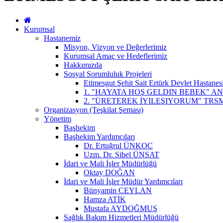
Kurumsal
Hastanemiz
Misyon, Vizyon ve Değerlerimiz
Kurumsal Amaç ve Hedeflerimiz
Hakkımızda
Sosyal Sorumluluk Projeleri
Etimesgut Şehit Sait Ertürk Devlet Hastanes
1. "HAYATA HOŞ GELDIN BEBEK" A
2. "ÜRETEREK İYILEŞIYORUM" TRS
Organizasyon (Teşkilat Şeması)
Yönetim
Başhekim
Başhekim Yardımcıları
Dr. Ertuğrul ÜNKOÇ
Uzm. Dr. Sibel ÜNSAT
İdari ve Mali İşler Müdürlüğü
Oktay DOĞAN
İdari ve Mali İşler Müdür Yardımcıları
Bünyamin CEYLAN
Hamza ATİK
Mustafa AYDOĞMUŞ
Sağlık Bakım Hizmetleri Müdürlüğü