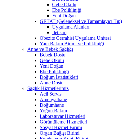
Gebe Okulu
Ebe Polikliniği
Yeni Doğan
GETAT (Geleneksel ve Tamamlayıcı Tıp)
Uygulama Alanları
İletişim
Obezite Cerrahisi Uygulama Ünitesi
Yara Bakım Birimi ve Polikliniği
Anne ve Bebek Sağlığı
Bebek Dostu
Gebe Okulu
Yeni Doğan
Ebe Polikliniği
Doğum İstatistikleri
Anne Dostu
Sağlık Hizmetlerimiz
Acil Servis
Ameliyathane
Doğumhane
Yoğun Bakım
Laboratuvar Hizmetleri
Görüntüleme Hizmetleri
Sosyal Hizmet Birimi
Organ Bağışı Birimi
Enfeksiyon Kont. Birimi