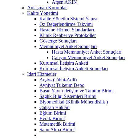
Arşen AKIN
Anlaşmalı Kurumlar
Kalite Yönetimi
Kalite Yönetim Sistemi Yapısı
Öz Değerlendirme Takvimi
Hastane Hizmet Standartları
Klinik Rehber ve Protokoller
Gösterge Sonuçları
Memnuniyet Anket Sonuçları
Hasta Memnuniyet Anket Sonuçları
Çalışan Memnuniyet Anket Sonuçları
Kurumsal İletişim Anketi
Kurumsal İletişim Anketi Sonuçları
İdari Hizmetler
Arşiv- (Tıbbi-Adli)
Ayniyat Tüketim Depo
Basın Yayın İletişim ve Tanıtım Birimi
Sağlık Bilgi Sistemleri Birimi
Biyomedikal (Klinik Mühendislik )
Çalışan Hakları
Eğitim Birimi
Evrak Birimi
Mutemetlik Birimi
Satın Alma Birimi