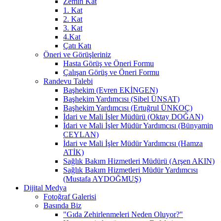
Zemin Kat
1. Kat
2. Kat
3. Kat
4.Kat
Çatı Katı
Öneri ve Görüşleriniz
Hasta Görüş ve Öneri Formu
Çalışan Görüş ve Öneri Formu
Randevu Talebi
Başhekim (Evren EKİNGEN)
Başhekim Yardımcısı (Sibel ÜNSAT)
Başhekim Yardımcısı (Ertuğrul ÜNKOÇ)
İdari ve Mali İşler Müdürü (Oktay DOĞAN)
İdari ve Mali İşler Müdür Yardımcısı (Bünyamin
CEYLAN)
İdari ve Mali İşler Müdür Yardımcısı (Hamza
ATİK)
Sağlık Bakım Hizmetleri Müdürü (Arşen AKIN)
Sağlık Bakım Hizmetleri Müdür Yardımcısı
(Mustafa AYDOĞMUŞ)
Dijital Medya
Fotoğraf Galerisi
Basında Biz
"Gıda Zehirlenmeleri Neden Oluyor?"