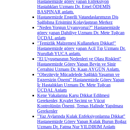
Hastanemizde görev yapan Enfeksiyon
Hastalıkları Uzmanı Dr. Emel ÖDEMİŞ
BAŞPINAR anlattı.
Hastanemizde Engelli Vatandaşlarımızın Diş
Sağlığına Erişimini Kolaylaştıran Merkez
"Neden Yorgun Uyanıyoruz?" Hastanemizde
görev yapan Dahiliye Uzmanı Dr. Mete Tuğcan
ÜÇDAL anlattı
"Temizlik Malzemesi Kullanırken Dikkat!"
Hastanemizde görev yapan Acil Tıp Uzmanı Dr.
Nurullah YUCA anlattı.
"El Uyuşmasının Nedenleri ve Olası Riskleri"
Hastanemizde Görev Yapan Beyin ve Sinir
Cerrahisi Uzmanı Dr. Kaan AYGÜN Anlattı.
"Obeziteyle Mücadelede Sağlıklı Yaşamın ve
Egzersizin Önemi" Hastanemizde Görev Yapan
İç Hastalıkları Uzmanı Dr. Mete Tuğcan
ÜÇDAL Anlattı
Kene Vakalarına Karşı Dikkat Edilmesi
Gerekenler, Kıyafet Seçimi ve Vücut
Kontrolünün Önemi, Temas Halinde Yapılması
Gerekenler
"Yaz Aylarında Kulak Enfeksiyonlarına Dikkat"
Hastanemizde Görev Yapan Kulak Burun Boğaz
Uzmanı Dr. Fatma Nur YILDIRIM Anlattı