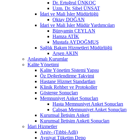
Dr. Ertuğrul ÜNKOÇ
Uzm. Dr. Sibel ÜNSAT
İdari ve Mali İşler Müdürlüğü
Oktay DOĞAN
İdari ve Mali İşler Müdür Yardımcıları
Bünyamin CEYLAN
Hamza ATİK
Mustafa AYDOĞMUŞ
Sağlık Bakım Hizmetleri Müdürlüğü
Arşen AKIN
Anlaşmalı Kurumlar
Kalite Yönetimi
Kalite Yönetim Sistemi Yapısı
Öz Değerlendirme Takvimi
Hastane Hizmet Standartları
Klinik Rehber ve Protokoller
Gösterge Sonuçları
Memnuniyet Anket Sonuçları
Hasta Memnuniyet Anket Sonuçları
Çalışan Memnuniyet Anket Sonuçları
Kurumsal İletişim Anketi
Kurumsal İletişim Anketi Sonuçları
İdari Hizmetler
Arşiv- (Tıbbi-Adli)
Ayniyat Tüketim Depo