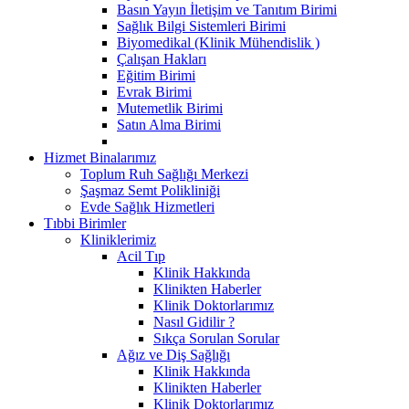
Basın Yayın İletişim ve Tanıtım Birimi
Sağlık Bilgi Sistemleri Birimi
Biyomedikal (Klinik Mühendislik )
Çalışan Hakları
Eğitim Birimi
Evrak Birimi
Mutemetlik Birimi
Satın Alma Birimi
Hizmet Binalarımız
Toplum Ruh Sağlığı Merkezi
Şaşmaz Semt Polikliniği
Evde Sağlık Hizmetleri
Tıbbi Birimler
Kliniklerimiz
Acil Tıp
Klinik Hakkında
Klinikten Haberler
Klinik Doktorlarımız
Nasıl Gidilir ?
Sıkça Sorulan Sorular
Ağız ve Diş Sağlığı
Klinik Hakkında
Klinikten Haberler
Klinik Doktorlarımız