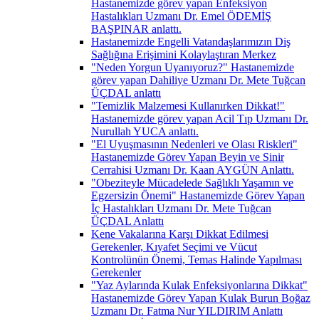
Hastanemizde görev yapan Enfeksiyon
Hastalıkları Uzmanı Dr. Emel ÖDEMİŞ
BAŞPINAR anlattı.
Hastanemizde Engelli Vatandaşlarımızın Diş
Sağlığına Erişimini Kolaylaştıran Merkez
"Neden Yorgun Uyanıyoruz?" Hastanemizde
görev yapan Dahiliye Uzmanı Dr. Mete Tuğcan
ÜÇDAL anlattı
"Temizlik Malzemesi Kullanırken Dikkat!"
Hastanemizde görev yapan Acil Tıp Uzmanı Dr.
Nurullah YUCA anlattı.
"El Uyuşmasının Nedenleri ve Olası Riskleri"
Hastanemizde Görev Yapan Beyin ve Sinir
Cerrahisi Uzmanı Dr. Kaan AYGÜN Anlattı.
"Obeziteyle Mücadelede Sağlıklı Yaşamın ve
Egzersizin Önemi" Hastanemizde Görev Yapan
İç Hastalıkları Uzmanı Dr. Mete Tuğcan
ÜÇDAL Anlattı
Kene Vakalarına Karşı Dikkat Edilmesi
Gerekenler, Kıyafet Seçimi ve Vücut
Kontrolünün Önemi, Temas Halinde Yapılması
Gerekenler
"Yaz Aylarında Kulak Enfeksiyonlarına Dikkat"
Hastanemizde Görev Yapan Kulak Burun Boğaz
Uzmanı Dr. Fatma Nur YILDIRIM Anlattı