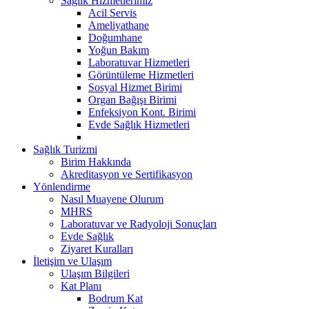
Sağlık Hizmetlerimiz
Acil Servis
Ameliyathane
Doğumhane
Yoğun Bakım
Laboratuvar Hizmetleri
Görüntüleme Hizmetleri
Sosyal Hizmet Birimi
Organ Bağışı Birimi
Enfeksiyon Kont. Birimi
Evde Sağlık Hizmetleri
Sağlık Turizmi
Birim Hakkında
Akreditasyon ve Sertifikasyon
Yönlendirme
Nasıl Muayene Olurum
MHRS
Laboratuvar ve Radyoloji Sonuçları
Evde Sağlık
Ziyaret Kuralları
İletişim ve Ulaşım
Ulaşım Bilgileri
Kat Planı
Bodrum Kat