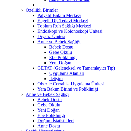
Özellikli Birimler
Palyatif Bakım Merkezi
Engelli Diş Tedavi Merkezi
Toplum Ruh Sağlığı Merkezi
Endoskopi ve Kolonoskopi Ünitesi
Diyaliz Ünitesi
Anne ve Bebek Sağlığı
Bebek Dostu
Gebe Okulu
Ebe Polikliniği
Yeni Doğan
GETAT (Geleneksel ve Tamamlayıcı Tıp)
Uygulama Alanları
İletişim
Obezite Cerrahisi Uygulama Ünitesi
Yara Bakım Birimi ve Polikliniği
Anne ve Bebek Sağlığı
Bebek Dostu
Gebe Okulu
Yeni Doğan
Ebe Polikliniği
Doğum İstatistikleri
Anne Dostu