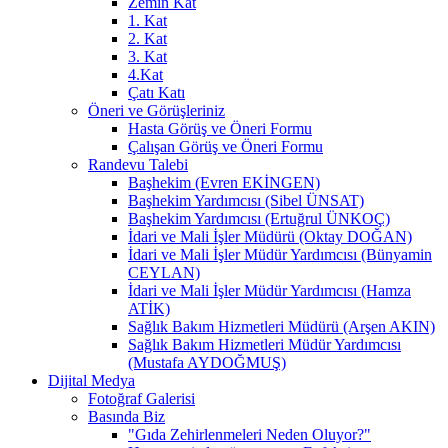
Zemin Kat
1. Kat
2. Kat
3. Kat
4.Kat
Çatı Katı
Öneri ve Görüşleriniz
Hasta Görüş ve Öneri Formu
Çalışan Görüş ve Öneri Formu
Randevu Talebi
Başhekim (Evren EKİNGEN)
Başhekim Yardımcısı (Sibel ÜNSAT)
Başhekim Yardımcısı (Ertuğrul ÜNKOÇ)
İdari ve Mali İşler Müdürü (Oktay DOĞAN)
İdari ve Mali İşler Müdür Yardımcısı (Bünyamin
CEYLAN)
İdari ve Mali İşler Müdür Yardımcısı (Hamza
ATİK)
Sağlık Bakım Hizmetleri Müdürü (Arşen AKIN)
Sağlık Bakım Hizmetleri Müdür Yardımcısı
(Mustafa AYDOĞMUŞ)
Dijital Medya
Fotoğraf Galerisi
Basında Biz
"Gıda Zehirlenmeleri Neden Oluyor?"