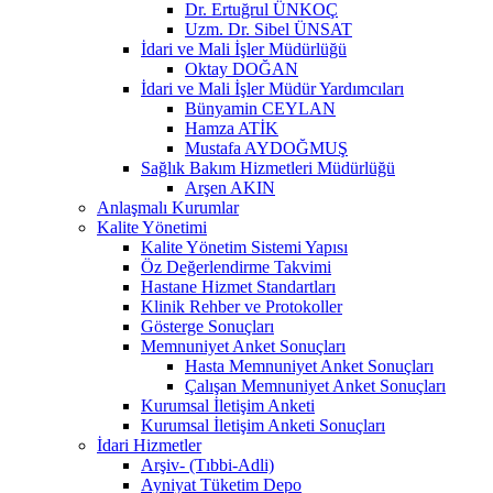
Dr. Ertuğrul ÜNKOÇ
Uzm. Dr. Sibel ÜNSAT
İdari ve Mali İşler Müdürlüğü
Oktay DOĞAN
İdari ve Mali İşler Müdür Yardımcıları
Bünyamin CEYLAN
Hamza ATİK
Mustafa AYDOĞMUŞ
Sağlık Bakım Hizmetleri Müdürlüğü
Arşen AKIN
Anlaşmalı Kurumlar
Kalite Yönetimi
Kalite Yönetim Sistemi Yapısı
Öz Değerlendirme Takvimi
Hastane Hizmet Standartları
Klinik Rehber ve Protokoller
Gösterge Sonuçları
Memnuniyet Anket Sonuçları
Hasta Memnuniyet Anket Sonuçları
Çalışan Memnuniyet Anket Sonuçları
Kurumsal İletişim Anketi
Kurumsal İletişim Anketi Sonuçları
İdari Hizmetler
Arşiv- (Tıbbi-Adli)
Ayniyat Tüketim Depo