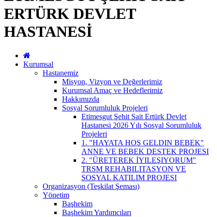
ERTÜRK DEVLET
HASTANESİ
Kurumsal
Hastanemiz
Misyon, Vizyon ve Değerlerimiz
Kurumsal Amaç ve Hedeflerimiz
Hakkımızda
Sosyal Sorumluluk Projeleri
Etimesgut Şehit Sait Ertürk Devlet
Hastanesi 2026 Yılı Sosyal Sorumluluk
Projeleri
1. "HAYATA HOŞ GELDIN BEBEK"
ANNE VE BEBEK DESTEK PROJESI
2. "ÜRETEREK İYILEŞIYORUM"
TRSM REHABILITASYON VE
SOSYAL KATILIM PROJESI
Organizasyon (Teşkilat Şeması)
Yönetim
Başhekim
Başhekim Yardımcıları