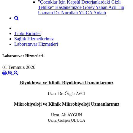
"Çocuklar İçin Kapsül Deterjanlardaki Gizli
Tehlike" Hastanemizde Görev Yapan Acil Tıp
Uzmanı Dr. Nurullah YUCA Anlattı
Tıbbi Birimler
Sağlık Hizmetlerimiz
Laboratuvar Hizmetleri
Laboratuvar Hizmetleri
01 Temmuz 2026
Biyokimya ve Klinik Biyokimya Uzmanlarımız
Uzm. Dr. Özgür AVCI
Mikrobiyoloji ve Klinik Mikrobiyoloji Uzmanlarımız
Uzm. Ali AYGÜN
Uzm. Gülşen ULUCA