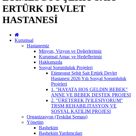
ERTÜRK DEVLET
HASTANESİ
Kurumsal
Hastanemiz
Misyon, Vizyon ve Değerlerimiz
Kurumsal Amaç ve Hedeflerimiz
Hakkımızda
Sosyal Sorumluluk Projeleri
Etimesgut Şehit Sait Ertürk Devlet
Hastanesi 2026 Yılı Sosyal Sorumluluk
Projeleri
1. "HAYATA HOŞ GELDIN BEBEK"
ANNE VE BEBEK DESTEK PROJESI
2. "ÜRETEREK İYILEŞIYORUM"
TRSM REHABILITASYON VE
SOSYAL KATILIM PROJESI
Organizasyon (Teşkilat Şeması)
Yönetim
Başhekim
Başhekim Yardımcıları