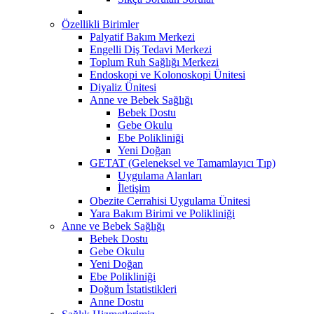
Özellikli Birimler
Palyatif Bakım Merkezi
Engelli Diş Tedavi Merkezi
Toplum Ruh Sağlığı Merkezi
Endoskopi ve Kolonoskopi Ünitesi
Diyaliz Ünitesi
Anne ve Bebek Sağlığı
Bebek Dostu
Gebe Okulu
Ebe Polikliniği
Yeni Doğan
GETAT (Geleneksel ve Tamamlayıcı Tıp)
Uygulama Alanları
İletişim
Obezite Cerrahisi Uygulama Ünitesi
Yara Bakım Birimi ve Polikliniği
Anne ve Bebek Sağlığı
Bebek Dostu
Gebe Okulu
Yeni Doğan
Ebe Polikliniği
Doğum İstatistikleri
Anne Dostu