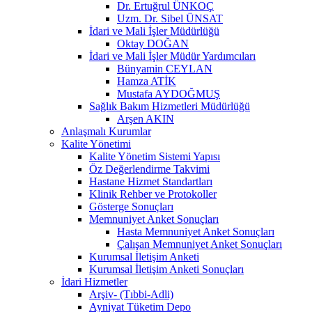
Dr. Ertuğrul ÜNKOÇ
Uzm. Dr. Sibel ÜNSAT
İdari ve Mali İşler Müdürlüğü
Oktay DOĞAN
İdari ve Mali İşler Müdür Yardımcıları
Bünyamin CEYLAN
Hamza ATİK
Mustafa AYDOĞMUŞ
Sağlık Bakım Hizmetleri Müdürlüğü
Arşen AKIN
Anlaşmalı Kurumlar
Kalite Yönetimi
Kalite Yönetim Sistemi Yapısı
Öz Değerlendirme Takvimi
Hastane Hizmet Standartları
Klinik Rehber ve Protokoller
Gösterge Sonuçları
Memnuniyet Anket Sonuçları
Hasta Memnuniyet Anket Sonuçları
Çalışan Memnuniyet Anket Sonuçları
Kurumsal İletişim Anketi
Kurumsal İletişim Anketi Sonuçları
İdari Hizmetler
Arşiv- (Tıbbi-Adli)
Ayniyat Tüketim Depo