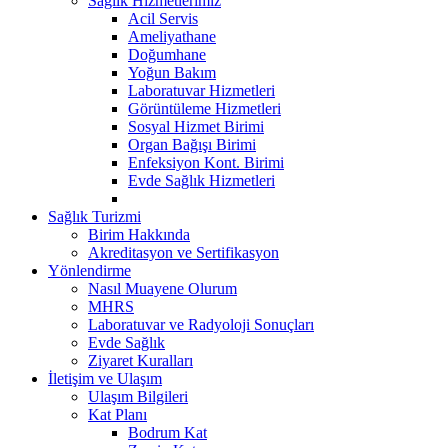
Sağlık Hizmetlerimiz
Acil Servis
Ameliyathane
Doğumhane
Yoğun Bakım
Laboratuvar Hizmetleri
Görüntüleme Hizmetleri
Sosyal Hizmet Birimi
Organ Bağışı Birimi
Enfeksiyon Kont. Birimi
Evde Sağlık Hizmetleri
Sağlık Turizmi
Birim Hakkında
Akreditasyon ve Sertifikasyon
Yönlendirme
Nasıl Muayene Olurum
MHRS
Laboratuvar ve Radyoloji Sonuçları
Evde Sağlık
Ziyaret Kuralları
İletişim ve Ulaşım
Ulaşım Bilgileri
Kat Planı
Bodrum Kat