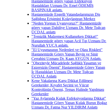
Hastanemizde görev yapan Enfeksiyon
Hastalıkları Uzmanı Dr. Emel ÖDEMİŞ
BAŞPINAR anlattı.
Hastanemizde Engelli Vatandaşlarımızın Diş
Sağlığına Erişimini Kolaylaştıran Merkez
"Neden Yorgun Uyanıyoruz?" Hastanemizde
görev yapan Dahiliye Uzmanı Dr. Mete Tuğcan
ÜÇDAL anlattı
"Temizlik Malzemesi Kullanırken Dikkat!"
Hastanemizde görev yapan Acil Tıp Uzmanı Dr.
Nurullah YUCA anlattı.
"El Uyuşmasının Nedenleri ve Olası Riskleri"
Hastanemizde Görev Yapan Beyin ve Sinir
Cerrahisi Uzmanı Dr. Kaan AYGÜN Anlattı.
"Obeziteyle Mücadelede Sağlıklı Yaşamın ve
Egzersizin Önemi" Hastanemizde Görev Yapan
İç Hastalıkları Uzmanı Dr. Mete Tuğcan
ÜÇDAL Anlattı
Kene Vakalarına Karşı Dikkat Edilmesi
Gerekenler, Kıyafet Seçimi ve Vücut
Kontrolünün Önemi, Temas Halinde Yapılması
Gerekenler
"Yaz Aylarında Kulak Enfeksiyonlarına Dikkat"
Hastanemizde Görev Yapan Kulak Burun Boğaz
Uzmanı Dr. Fatma Nur YILDIRIM Anlattı