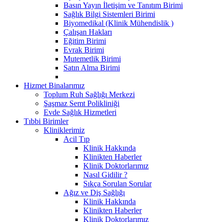
Basın Yayın İletişim ve Tanıtım Birimi
Sağlık Bilgi Sistemleri Birimi
Biyomedikal (Klinik Mühendislik )
Çalışan Hakları
Eğitim Birimi
Evrak Birimi
Mutemetlik Birimi
Satın Alma Birimi
Hizmet Binalarımız
Toplum Ruh Sağlığı Merkezi
Şaşmaz Semt Polikliniği
Evde Sağlık Hizmetleri
Tıbbi Birimler
Kliniklerimiz
Acil Tıp
Klinik Hakkında
Klinikten Haberler
Klinik Doktorlarımız
Nasıl Gidilir ?
Sıkça Sorulan Sorular
Ağız ve Diş Sağlığı
Klinik Hakkında
Klinikten Haberler
Klinik Doktorlarımız