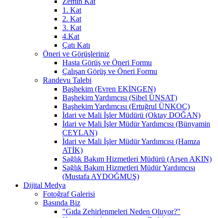
Zemin Kat
1. Kat
2. Kat
3. Kat
4.Kat
Çatı Katı
Öneri ve Görüşleriniz
Hasta Görüş ve Öneri Formu
Çalışan Görüş ve Öneri Formu
Randevu Talebi
Başhekim (Evren EKİNGEN)
Başhekim Yardımcısı (Sibel ÜNSAT)
Başhekim Yardımcısı (Ertuğrul ÜNKOÇ)
İdari ve Mali İşler Müdürü (Oktay DOĞAN)
İdari ve Mali İşler Müdür Yardımcısı (Bünyamin
CEYLAN)
İdari ve Mali İşler Müdür Yardımcısı (Hamza
ATİK)
Sağlık Bakım Hizmetleri Müdürü (Arşen AKIN)
Sağlık Bakım Hizmetleri Müdür Yardımcısı
(Mustafa AYDOĞMUŞ)
Dijital Medya
Fotoğraf Galerisi
Basında Biz
"Gıda Zehirlenmeleri Neden Oluyor?"