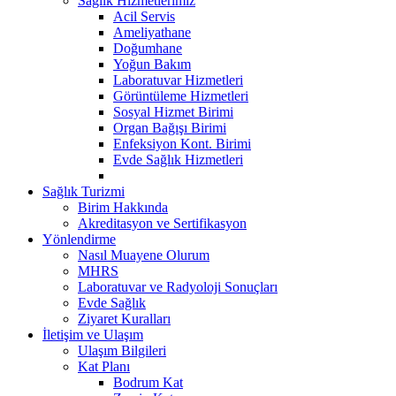
Sağlık Hizmetlerimiz
Acil Servis
Ameliyathane
Doğumhane
Yoğun Bakım
Laboratuvar Hizmetleri
Görüntüleme Hizmetleri
Sosyal Hizmet Birimi
Organ Bağışı Birimi
Enfeksiyon Kont. Birimi
Evde Sağlık Hizmetleri
Sağlık Turizmi
Birim Hakkında
Akreditasyon ve Sertifikasyon
Yönlendirme
Nasıl Muayene Olurum
MHRS
Laboratuvar ve Radyoloji Sonuçları
Evde Sağlık
Ziyaret Kuralları
İletişim ve Ulaşım
Ulaşım Bilgileri
Kat Planı
Bodrum Kat