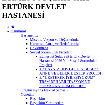
ERTÜRK DEVLET
HASTANESİ
Kurumsal
Hastanemiz
Misyon, Vizyon ve Değerlerimiz
Kurumsal Amaç ve Hedeflerimiz
Hakkımızda
Sosyal Sorumluluk Projeleri
Etimesgut Şehit Sait Ertürk Devlet
Hastanesi 2026 Yılı Sosyal Sorumluluk
Projeleri
1. "HAYATA HOŞ GELDIN BEBEK"
ANNE VE BEBEK DESTEK PROJESI
2. "ÜRETEREK İYILEŞIYORUM"
TRSM REHABILITASYON VE
SOSYAL KATILIM PROJESI
Organizasyon (Teşkilat Şeması)
Yönetim
Başhekim
Başhekim Yardımcıları