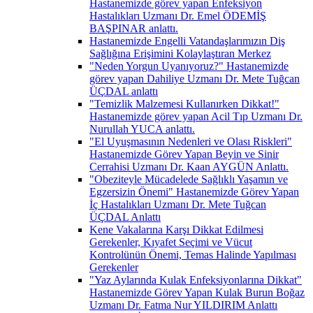
Hastanemizde görev yapan Enfeksiyon
Hastalıkları Uzmanı Dr. Emel ÖDEMİŞ
BAŞPINAR anlattı.
Hastanemizde Engelli Vatandaşlarımızın Diş
Sağlığına Erişimini Kolaylaştıran Merkez
"Neden Yorgun Uyanıyoruz?" Hastanemizde
görev yapan Dahiliye Uzmanı Dr. Mete Tuğcan
ÜÇDAL anlattı
"Temizlik Malzemesi Kullanırken Dikkat!"
Hastanemizde görev yapan Acil Tıp Uzmanı Dr.
Nurullah YUCA anlattı.
"El Uyuşmasının Nedenleri ve Olası Riskleri"
Hastanemizde Görev Yapan Beyin ve Sinir
Cerrahisi Uzmanı Dr. Kaan AYGÜN Anlattı.
"Obeziteyle Mücadelede Sağlıklı Yaşamın ve
Egzersizin Önemi" Hastanemizde Görev Yapan
İç Hastalıkları Uzmanı Dr. Mete Tuğcan
ÜÇDAL Anlattı
Kene Vakalarına Karşı Dikkat Edilmesi
Gerekenler, Kıyafet Seçimi ve Vücut
Kontrolünün Önemi, Temas Halinde Yapılması
Gerekenler
"Yaz Aylarında Kulak Enfeksiyonlarına Dikkat"
Hastanemizde Görev Yapan Kulak Burun Boğaz
Uzmanı Dr. Fatma Nur YILDIRIM Anlattı