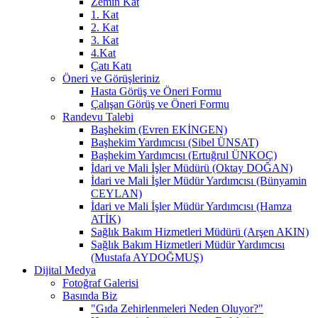
Zemin Kat
1. Kat
2. Kat
3. Kat
4.Kat
Çatı Katı
Öneri ve Görüşleriniz
Hasta Görüş ve Öneri Formu
Çalışan Görüş ve Öneri Formu
Randevu Talebi
Başhekim (Evren EKİNGEN)
Başhekim Yardımcısı (Sibel ÜNSAT)
Başhekim Yardımcısı (Ertuğrul ÜNKOÇ)
İdari ve Mali İşler Müdürü (Oktay DOĞAN)
İdari ve Mali İşler Müdür Yardımcısı (Bünyamin
CEYLAN)
İdari ve Mali İşler Müdür Yardımcısı (Hamza
ATİK)
Sağlık Bakım Hizmetleri Müdürü (Arşen AKIN)
Sağlık Bakım Hizmetleri Müdür Yardımcısı
(Mustafa AYDOĞMUŞ)
Dijital Medya
Fotoğraf Galerisi
Basında Biz
"Gıda Zehirlenmeleri Neden Oluyor?"