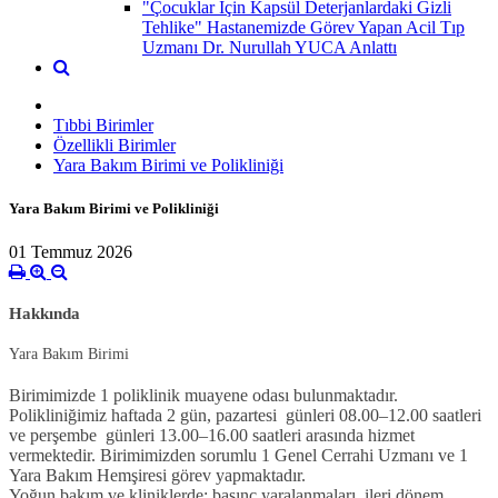
"Çocuklar İçin Kapsül Deterjanlardaki Gizli
Tehlike" Hastanemizde Görev Yapan Acil Tıp
Uzmanı Dr. Nurullah YUCA Anlattı
Tıbbi Birimler
Özellikli Birimler
Yara Bakım Birimi ve Polikliniği
Yara Bakım Birimi ve Polikliniği
01 Temmuz 2026
Hakkında
Yara Bakım Birimi
Birimimizde 1 poliklinik muayene odası bulunmaktadır.
Polikliniğimiz haftada 2 gün, pazartesi günleri 08.00–12.00 saatleri
ve
perşembe günleri 13.00–16.00 saatleri
arasında hizmet
vermektedir. Birimimizden sorumlu 1 Genel Cerrahi Uzmanı ve 1
Yara Bakım Hemşiresi görev yapmaktadır.
Yoğun bakım ve kliniklerde; basınç yaralanmaları, ileri dönem