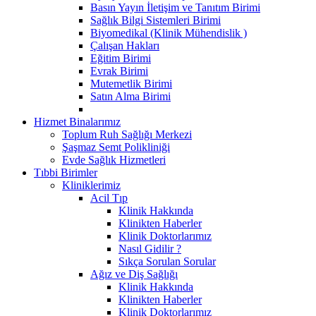
Basın Yayın İletişim ve Tanıtım Birimi
Sağlık Bilgi Sistemleri Birimi
Biyomedikal (Klinik Mühendislik )
Çalışan Hakları
Eğitim Birimi
Evrak Birimi
Mutemetlik Birimi
Satın Alma Birimi
Hizmet Binalarımız
Toplum Ruh Sağlığı Merkezi
Şaşmaz Semt Polikliniği
Evde Sağlık Hizmetleri
Tıbbi Birimler
Kliniklerimiz
Acil Tıp
Klinik Hakkında
Klinikten Haberler
Klinik Doktorlarımız
Nasıl Gidilir ?
Sıkça Sorulan Sorular
Ağız ve Diş Sağlığı
Klinik Hakkında
Klinikten Haberler
Klinik Doktorlarımız