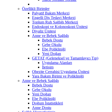
Özellikli Birimler
Palyatif Bakım Merkezi
Engelli Diş Tedavi Merkezi
Toplum Ruh Sağlığı Merkezi
Endoskopi ve Kolonoskopi Ünitesi
Diyaliz Ünitesi
Anne ve Bebek Sağlığı
Bebek Dostu
Gebe Okulu
Ebe Polikliniği
Yeni Doğan
GETAT (Geleneksel ve Tamamlayıcı Tıp)
Uygulama Alanları
İletişim
Obezite Cerrahisi Uygulama Ünitesi
Yara Bakım Birimi ve Polikliniği
Anne ve Bebek Sağlığı
Bebek Dostu
Gebe Okulu
Yeni Doğan
Ebe Polikliniği
Doğum İstatistikleri
Anne Dostu