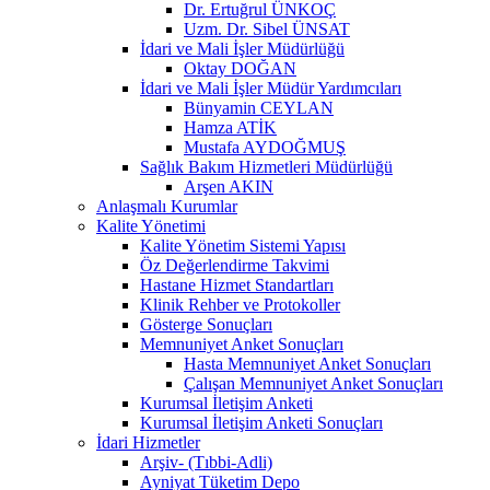
Dr. Ertuğrul ÜNKOÇ
Uzm. Dr. Sibel ÜNSAT
İdari ve Mali İşler Müdürlüğü
Oktay DOĞAN
İdari ve Mali İşler Müdür Yardımcıları
Bünyamin CEYLAN
Hamza ATİK
Mustafa AYDOĞMUŞ
Sağlık Bakım Hizmetleri Müdürlüğü
Arşen AKIN
Anlaşmalı Kurumlar
Kalite Yönetimi
Kalite Yönetim Sistemi Yapısı
Öz Değerlendirme Takvimi
Hastane Hizmet Standartları
Klinik Rehber ve Protokoller
Gösterge Sonuçları
Memnuniyet Anket Sonuçları
Hasta Memnuniyet Anket Sonuçları
Çalışan Memnuniyet Anket Sonuçları
Kurumsal İletişim Anketi
Kurumsal İletişim Anketi Sonuçları
İdari Hizmetler
Arşiv- (Tıbbi-Adli)
Ayniyat Tüketim Depo