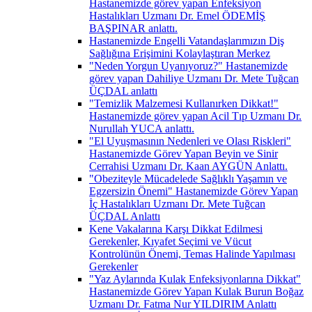
Hastanemizde görev yapan Enfeksiyon
Hastalıkları Uzmanı Dr. Emel ÖDEMİŞ
BAŞPINAR anlattı.
Hastanemizde Engelli Vatandaşlarımızın Diş
Sağlığına Erişimini Kolaylaştıran Merkez
"Neden Yorgun Uyanıyoruz?" Hastanemizde
görev yapan Dahiliye Uzmanı Dr. Mete Tuğcan
ÜÇDAL anlattı
"Temizlik Malzemesi Kullanırken Dikkat!"
Hastanemizde görev yapan Acil Tıp Uzmanı Dr.
Nurullah YUCA anlattı.
"El Uyuşmasının Nedenleri ve Olası Riskleri"
Hastanemizde Görev Yapan Beyin ve Sinir
Cerrahisi Uzmanı Dr. Kaan AYGÜN Anlattı.
"Obeziteyle Mücadelede Sağlıklı Yaşamın ve
Egzersizin Önemi" Hastanemizde Görev Yapan
İç Hastalıkları Uzmanı Dr. Mete Tuğcan
ÜÇDAL Anlattı
Kene Vakalarına Karşı Dikkat Edilmesi
Gerekenler, Kıyafet Seçimi ve Vücut
Kontrolünün Önemi, Temas Halinde Yapılması
Gerekenler
"Yaz Aylarında Kulak Enfeksiyonlarına Dikkat"
Hastanemizde Görev Yapan Kulak Burun Boğaz
Uzmanı Dr. Fatma Nur YILDIRIM Anlattı