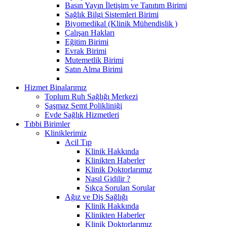
Basın Yayın İletişim ve Tanıtım Birimi
Sağlık Bilgi Sistemleri Birimi
Biyomedikal (Klinik Mühendislik )
Çalışan Hakları
Eğitim Birimi
Evrak Birimi
Mutemetlik Birimi
Satın Alma Birimi
Hizmet Binalarımız
Toplum Ruh Sağlığı Merkezi
Şaşmaz Semt Polikliniği
Evde Sağlık Hizmetleri
Tıbbi Birimler
Kliniklerimiz
Acil Tıp
Klinik Hakkında
Klinikten Haberler
Klinik Doktorlarımız
Nasıl Gidilir ?
Sıkça Sorulan Sorular
Ağız ve Diş Sağlığı
Klinik Hakkında
Klinikten Haberler
Klinik Doktorlarımız