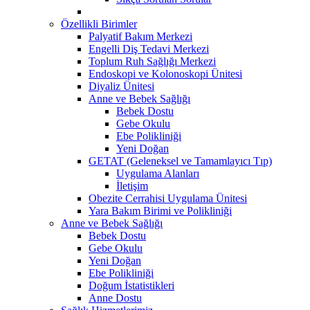
Özellikli Birimler
Palyatif Bakım Merkezi
Engelli Diş Tedavi Merkezi
Toplum Ruh Sağlığı Merkezi
Endoskopi ve Kolonoskopi Ünitesi
Diyaliz Ünitesi
Anne ve Bebek Sağlığı
Bebek Dostu
Gebe Okulu
Ebe Polikliniği
Yeni Doğan
GETAT (Geleneksel ve Tamamlayıcı Tıp)
Uygulama Alanları
İletişim
Obezite Cerrahisi Uygulama Ünitesi
Yara Bakım Birimi ve Polikliniği
Anne ve Bebek Sağlığı
Bebek Dostu
Gebe Okulu
Yeni Doğan
Ebe Polikliniği
Doğum İstatistikleri
Anne Dostu