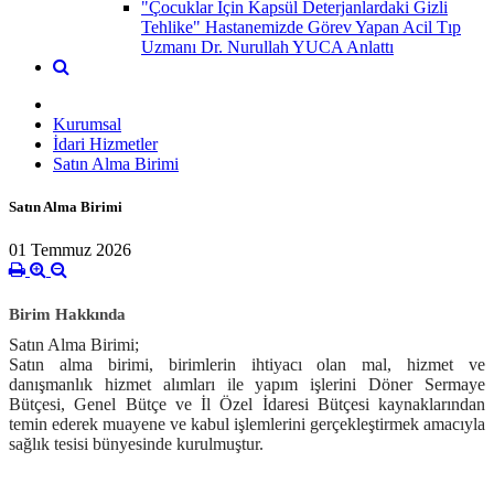
"Çocuklar İçin Kapsül Deterjanlardaki Gizli
Tehlike" Hastanemizde Görev Yapan Acil Tıp
Uzmanı Dr. Nurullah YUCA Anlattı
Kurumsal
İdari Hizmetler
Satın Alma Birimi
Satın Alma Birimi
01 Temmuz 2026
Birim Hakkında
Satın Alma
Birimi;
Satın alma birimi, birimlerin ihtiyacı olan mal, hizmet ve
danışmanlık hizmet alımları ile yapım işlerini Döner Sermaye
Bütçesi, Genel Bütçe ve İl Özel İdaresi Bütçesi kaynaklarından
temin ederek muayene ve kabul işlemlerini gerçekleştirmek amacıyla
sağlık tesisi bünyesinde kurulmuştur.