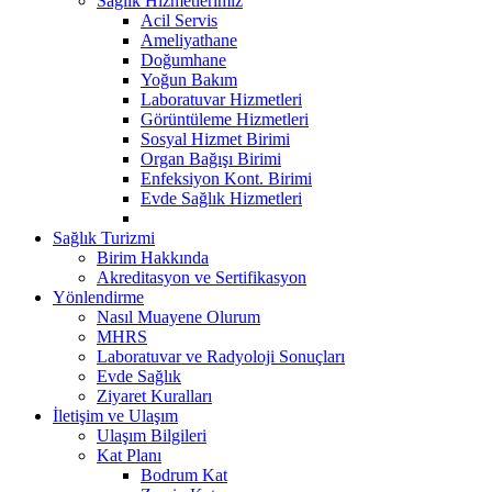
Sağlık Hizmetlerimiz
Acil Servis
Ameliyathane
Doğumhane
Yoğun Bakım
Laboratuvar Hizmetleri
Görüntüleme Hizmetleri
Sosyal Hizmet Birimi
Organ Bağışı Birimi
Enfeksiyon Kont. Birimi
Evde Sağlık Hizmetleri
Sağlık Turizmi
Birim Hakkında
Akreditasyon ve Sertifikasyon
Yönlendirme
Nasıl Muayene Olurum
MHRS
Laboratuvar ve Radyoloji Sonuçları
Evde Sağlık
Ziyaret Kuralları
İletişim ve Ulaşım
Ulaşım Bilgileri
Kat Planı
Bodrum Kat