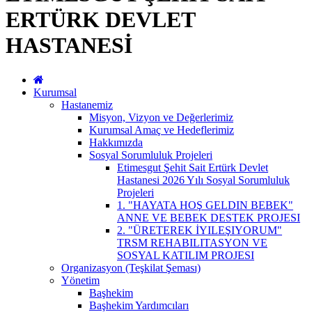
ERTÜRK DEVLET
HASTANESİ
Kurumsal
Hastanemiz
Misyon, Vizyon ve Değerlerimiz
Kurumsal Amaç ve Hedeflerimiz
Hakkımızda
Sosyal Sorumluluk Projeleri
Etimesgut Şehit Sait Ertürk Devlet
Hastanesi 2026 Yılı Sosyal Sorumluluk
Projeleri
1. "HAYATA HOŞ GELDIN BEBEK"
ANNE VE BEBEK DESTEK PROJESI
2. "ÜRETEREK İYILEŞIYORUM"
TRSM REHABILITASYON VE
SOSYAL KATILIM PROJESI
Organizasyon (Teşkilat Şeması)
Yönetim
Başhekim
Başhekim Yardımcıları