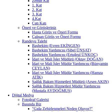
Zemin Kat
1. Kat
2. Kat
3. Kat
4.Kat
Çatı Katı
Öneri ve Görüşleriniz
Hasta Görüş ve Öneri Formu
Çalışan Görüş ve Öneri Formu
Randevu Talebi
Başhekim (Evren EKİNGEN)
Başhekim Yardımcısı (Sibel ÜNSAT)
Başhekim Yardımcısı (Ertuğrul ÜNKOÇ)
İdari ve Mali İşler Müdürü (Oktay DOĞAN)
İdari ve Mali İşler Müdür Yardımcısı (Bünyamin
CEYLAN)
İdari ve Mali İşler Müdür Yardımcısı (Hamza
ATİK)
Sağlık Bakım Hizmetleri Müdürü (Arşen AKIN)
Sağlık Bakım Hizmetleri Müdür Yardımcısı
(Mustafa AYDOĞMUŞ)
Dijital Medya
Fotoğraf Galerisi
Basında Biz
"Gıda Zehirlenmeleri Neden Oluyor?"