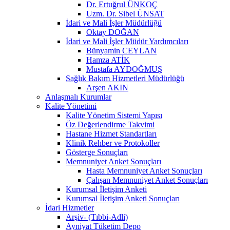
Dr. Ertuğrul ÜNKOÇ
Uzm. Dr. Sibel ÜNSAT
İdari ve Mali İşler Müdürlüğü
Oktay DOĞAN
İdari ve Mali İşler Müdür Yardımcıları
Bünyamin CEYLAN
Hamza ATİK
Mustafa AYDOĞMUŞ
Sağlık Bakım Hizmetleri Müdürlüğü
Arşen AKIN
Anlaşmalı Kurumlar
Kalite Yönetimi
Kalite Yönetim Sistemi Yapısı
Öz Değerlendirme Takvimi
Hastane Hizmet Standartları
Klinik Rehber ve Protokoller
Gösterge Sonuçları
Memnuniyet Anket Sonuçları
Hasta Memnuniyet Anket Sonuçları
Çalışan Memnuniyet Anket Sonuçları
Kurumsal İletişim Anketi
Kurumsal İletişim Anketi Sonuçları
İdari Hizmetler
Arşiv- (Tıbbi-Adli)
Ayniyat Tüketim Depo